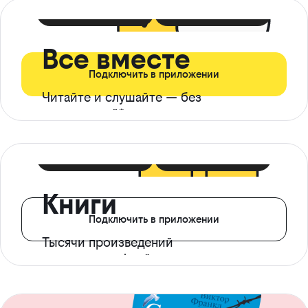
399 ₽ в мес
21 ₽ в день
Все вместе
Подключить в приложении
Читайте и слушайте — без
ограничений*
299 ₽ в мес
14 ₽ в день
Книги
Подключить в приложении
Тысячи произведений
с доступом офлайн