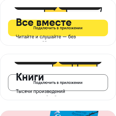
399 ₽ в мес
21 ₽ в день
Все вместе
Подключить в приложении
Читайте и слушайте — без
ограничений*
299 ₽ в мес
14 ₽ в день
Книги
Подключить в приложении
Тысячи произведений
с доступом офлайн