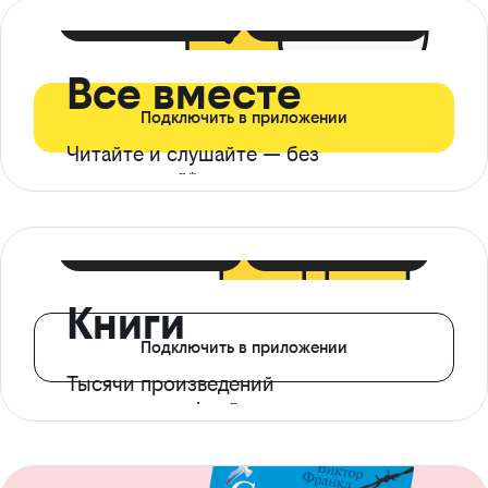
399 ₽ в мес
21 ₽ в день
Все вместе
Подключить в приложении
Читайте и слушайте — без
ограничений*
299 ₽ в мес
14 ₽ в день
Книги
Подключить в приложении
Тысячи произведений
с доступом офлайн