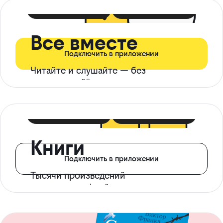
399 ₽ в мес
21 ₽ в день
Все вместе
Подключить в приложении
Читайте и слушайте — без
ограничений*
299 ₽ в мес
14 ₽ в день
Книги
Подключить в приложении
Тысячи произведений
с доступом офлайн