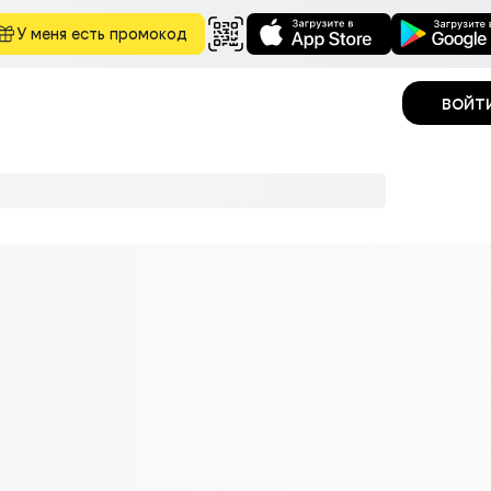
У меня есть промокод
войт