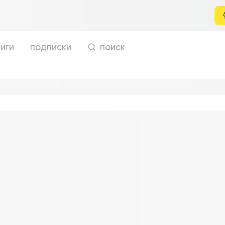
иги
подписки
поиск