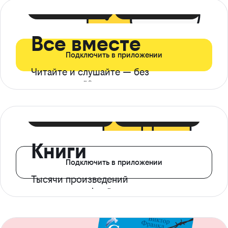
399 ₽ в мес
21 ₽ в день
Все вместе
Подключить в приложении
Читайте и слушайте — без
ограничений*
299 ₽ в мес
14 ₽ в день
Книги
Подключить в приложении
Тысячи произведений
с доступом офлайн