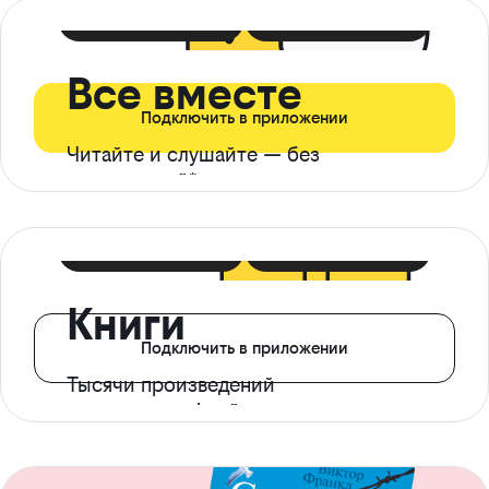
399 ₽ в мес
21 ₽ в день
Все вместе
Подключить в приложении
Читайте и слушайте — без
ограничений*
299 ₽ в мес
14 ₽ в день
Книги
Подключить в приложении
Тысячи произведений
с доступом офлайн