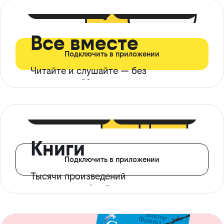
399 ₽ в мес
21 ₽ в день
Все вместе
Подключить в приложении
Читайте и слушайте — без
ограничений*
299 ₽ в мес
14 ₽ в день
Книги
Подключить в приложении
Тысячи произведений
с доступом офлайн