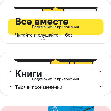
399 ₽ в мес
21 ₽ в день
Все вместе
Подключить в приложении
Читайте и слушайте — без
ограничений*
299 ₽ в мес
14 ₽ в день
Книги
Подключить в приложении
Тысячи произведений
с доступом офлайн