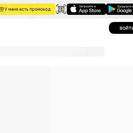
У меня есть промокод
войт