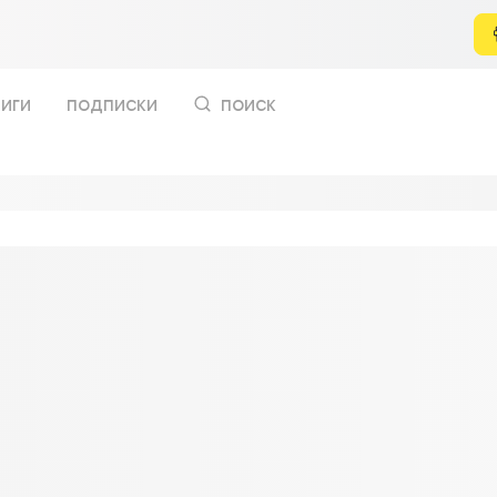
иги
подписки
поиск