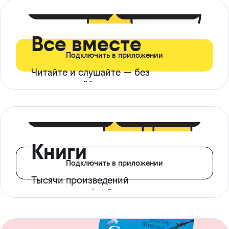
399 ₽ в мес
21 ₽ в день
Все вместе
Подключить в приложении
Читайте и слушайте — без
ограничений*
299 ₽ в мес
14 ₽ в день
Книги
Подключить в приложении
Тысячи произведений
с доступом офлайн