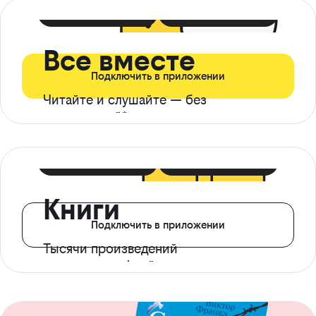
399 ₽ в мес
21 ₽ в день
Все вместе
Подключить в приложении
Читайте и слушайте — без
ограничений*
299 ₽ в мес
14 ₽ в день
Книги
Подключить в приложении
Тысячи произведений
с доступом офлайн