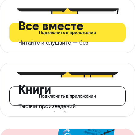
399 ₽ в мес
21 ₽ в день
Все вместе
Подключить в приложении
Читайте и слушайте — без
ограничений*
299 ₽ в мес
14 ₽ в день
Книги
Подключить в приложении
Тысячи произведений
с доступом офлайн