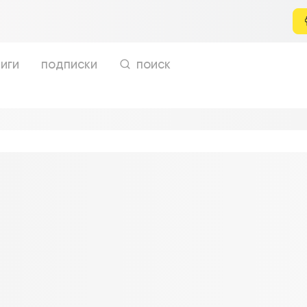
иги
подписки
поиск