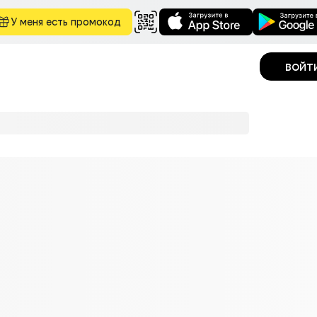
У меня есть промокод
войт