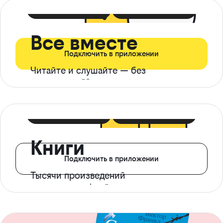
399 ₽ в мес
21 ₽ в день
Все вместе
Подключить в приложении
Читайте и слушайте — без
ограничений*
299 ₽ в мес
14 ₽ в день
Книги
Подключить в приложении
Тысячи произведений
с доступом офлайн