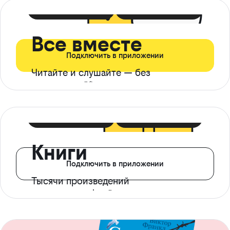
399 ₽ в мес
21 ₽ в день
Все вместе
Подключить в приложении
Читайте и слушайте — без
ограничений*
299 ₽ в мес
14 ₽ в день
Книги
Подключить в приложении
Тысячи произведений
с доступом офлайн