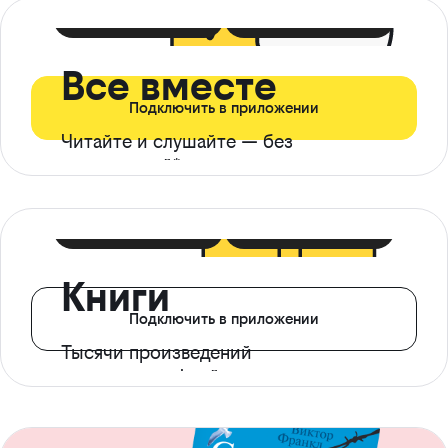
399 ₽ в мес
21 ₽ в день
Все вместе
Подключить в приложении
Читайте и слушайте — без
ограничений*
299 ₽ в мес
14 ₽ в день
Книги
Подключить в приложении
Тысячи произведений
с доступом офлайн