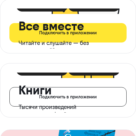
399 ₽ в мес
21 ₽ в день
Все вместе
Подключить в приложении
Читайте и слушайте — без
ограничений*
299 ₽ в мес
14 ₽ в день
Книги
Подключить в приложении
Тысячи произведений
с доступом офлайн