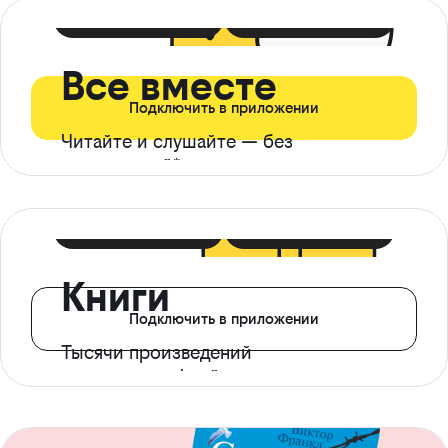
399 ₽ в мес
21 ₽ в день
Все вместе
Подключить в приложении
Читайте и слушайте — без
ограничений*
299 ₽ в мес
14 ₽ в день
Книги
Подключить в приложении
Тысячи произведений
с доступом офлайн