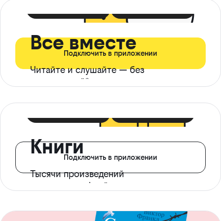
399 ₽ в мес
21 ₽ в день
Все вместе
Подключить в приложении
Читайте и слушайте — без
ограничений*
299 ₽ в мес
14 ₽ в день
Книги
Подключить в приложении
Тысячи произведений
с доступом офлайн