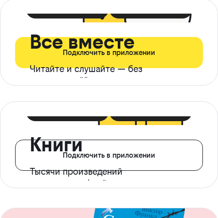
399 ₽ в мес
21 ₽ в день
Все вместе
Подключить в приложении
Читайте и слушайте — без
ограничений*
299 ₽ в мес
14 ₽ в день
Книги
Подключить в приложении
Тысячи произведений
с доступом офлайн