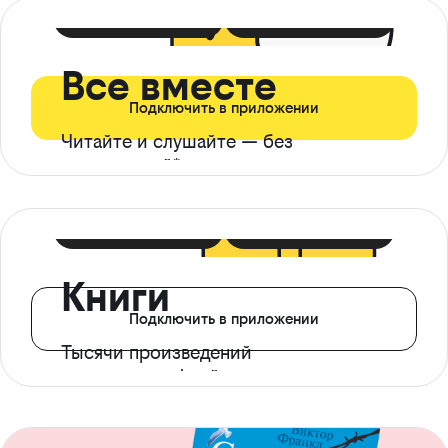
399 ₽ в мес
21 ₽ в день
Все вместе
Подключить в приложении
Читайте и слушайте — без
ограничений*
299 ₽ в мес
14 ₽ в день
Книги
Подключить в приложении
Тысячи произведений
с доступом офлайн