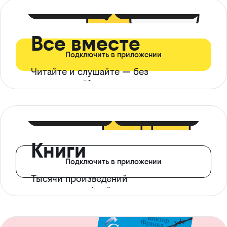
399 ₽ в мес
21 ₽ в день
Все вместе
Подключить в приложении
Читайте и слушайте — без
ограничений*
299 ₽ в мес
14 ₽ в день
Книги
Подключить в приложении
Тысячи произведений
с доступом офлайн