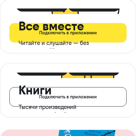
399 ₽ в мес
21 ₽ в день
Все вместе
Подключить в приложении
Читайте и слушайте — без
ограничений*
299 ₽ в мес
14 ₽ в день
Книги
Подключить в приложении
Тысячи произведений
с доступом офлайн