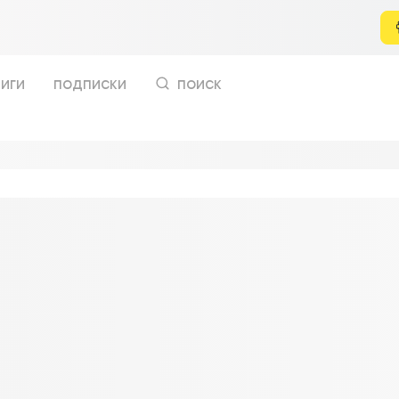
иги
подписки
поиск