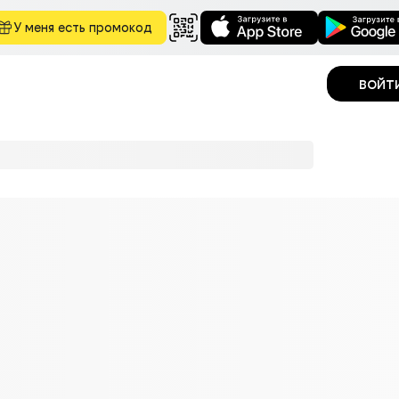
У меня есть промокод
войт