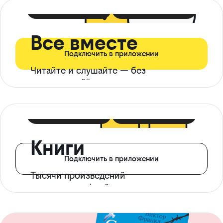
399 ₽ в мес
21 ₽ в день
Все вместе
Подключить в приложении
Читайте и слушайте — без
ограничений*
299 ₽ в мес
14 ₽ в день
Книги
Подключить в приложении
Тысячи произведений
с доступом офлайн