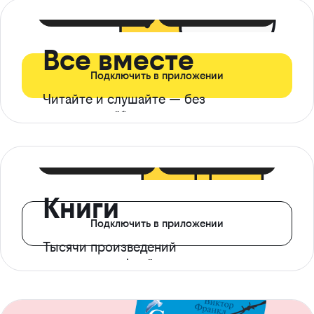
399 ₽ в мес
21 ₽ в день
Все вместе
Подключить в приложении
Читайте и слушайте — без
ограничений*
299 ₽ в мес
14 ₽ в день
Книги
Подключить в приложении
Тысячи произведений
с доступом офлайн