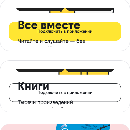
399 ₽ в мес
21 ₽ в день
Все вместе
Подключить в приложении
Читайте и слушайте — без
ограничений*
299 ₽ в мес
14 ₽ в день
Книги
Подключить в приложении
Тысячи произведений
с доступом офлайн