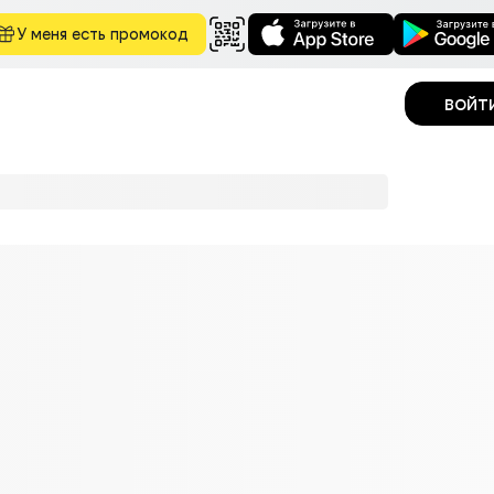
У меня есть промокод
войт