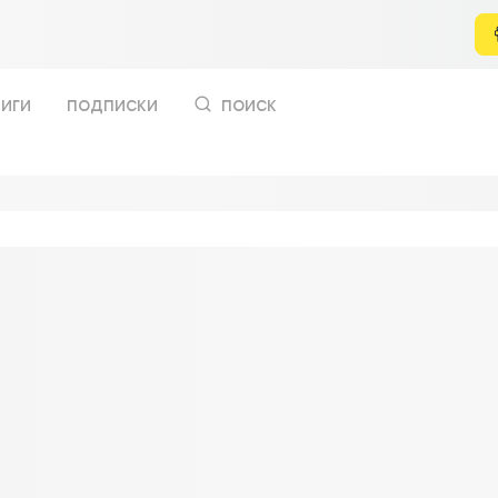
иги
подписки
поиск