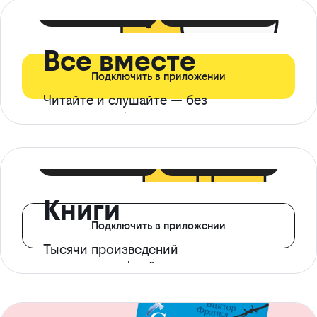
399 ₽ в мес
21 ₽ в день
Все вместе
Подключить в приложении
Читайте и слушайте — без
ограничений*
299 ₽ в мес
14 ₽ в день
Книги
Подключить в приложении
Тысячи произведений
с доступом офлайн