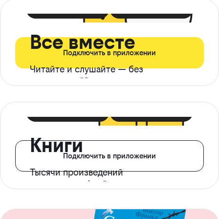
399 ₽ в мес
21 ₽ в день
Все вместе
Подключить в приложении
Читайте и слушайте — без
ограничений*
299 ₽ в мес
14 ₽ в день
Книги
Подключить в приложении
Тысячи произведений
с доступом офлайн