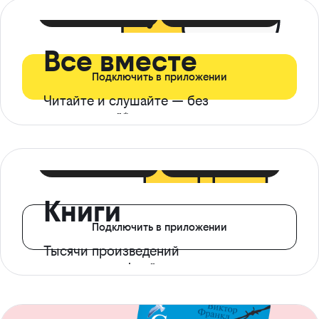
399 ₽ в мес
21 ₽ в день
Все вместе
Подключить в приложении
Читайте и слушайте — без
ограничений*
299 ₽ в мес
14 ₽ в день
Книги
Подключить в приложении
Тысячи произведений
с доступом офлайн