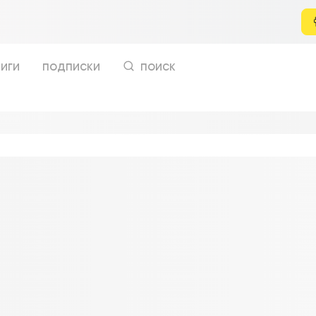
иги
подписки
поиск