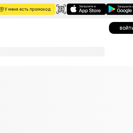
У меня есть промокод
войт