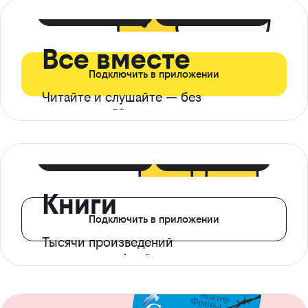
399 ₽ в мес
21 ₽ в день
Все вместе
Подключить в приложении
Читайте и слушайте — без
ограничений*
299 ₽ в мес
14 ₽ в день
Книги
Подключить в приложении
Тысячи произведений
с доступом офлайн