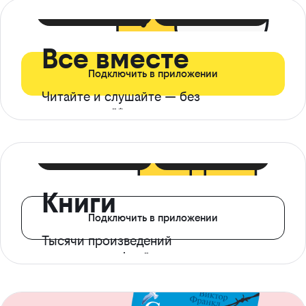
399 ₽ в мес
21 ₽ в день
Все вместе
Подключить в приложении
Читайте и слушайте — без
ограничений*
299 ₽ в мес
14 ₽ в день
Книги
Подключить в приложении
Тысячи произведений
с доступом офлайн