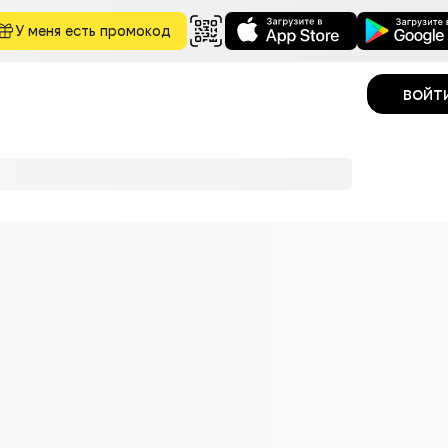
У меня есть промокод
войт