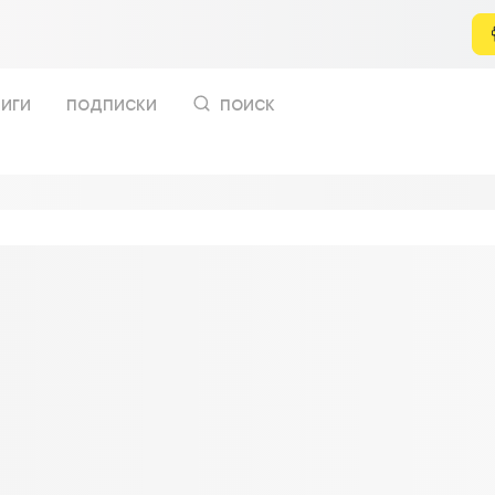
иги
подписки
поиск