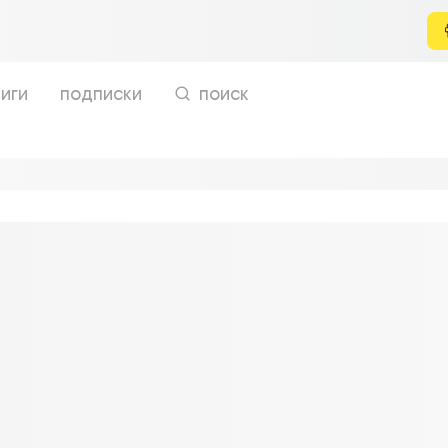
иги
подписки
поиск