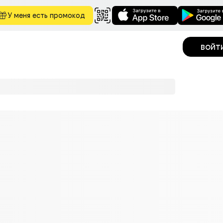
У меня есть промокод
войт