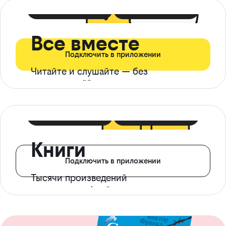
399 ₽ в мес
21 ₽ в день
Все вместе
Подключить в приложении
Читайте и слушайте — без
ограничений*
299 ₽ в мес
14 ₽ в день
Книги
Подключить в приложении
Тысячи произведений
с доступом офлайн