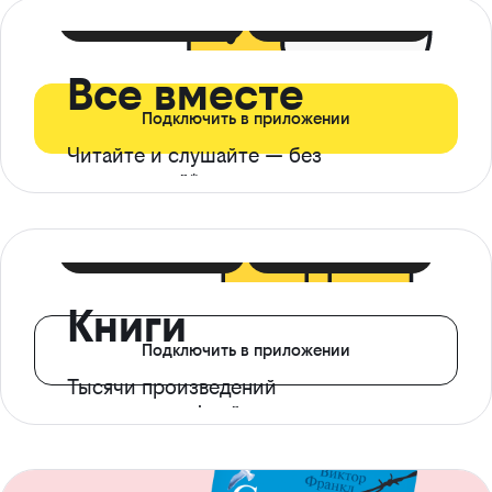
399 ₽ в мес
21 ₽ в день
Все вместе
Подключить в приложении
Читайте и слушайте — без
ограничений*
299 ₽ в мес
14 ₽ в день
Книги
Подключить в приложении
Тысячи произведений
с доступом офлайн