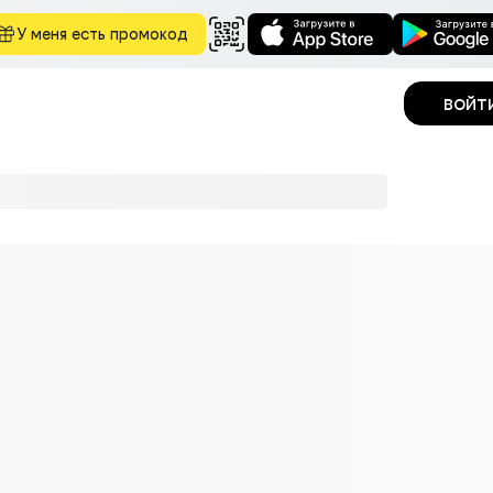
У меня есть промокод
войт