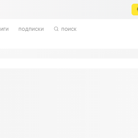
иги
подписки
поиск