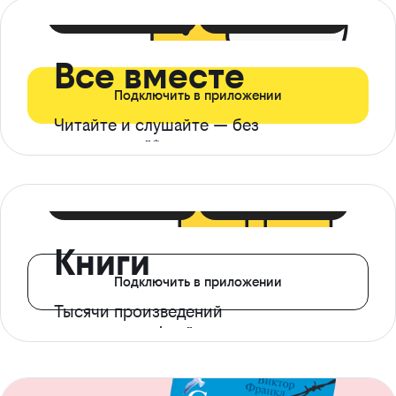
399 ₽ в мес
21 ₽ в день
Все вместе
Подключить в приложении
Читайте и слушайте — без
ограничений*
299 ₽ в мес
14 ₽ в день
Книги
Подключить в приложении
Тысячи произведений
с доступом офлайн