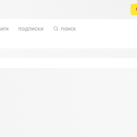
иги
подписки
поиск