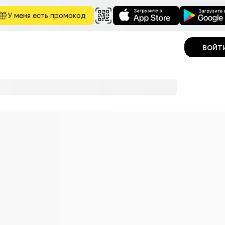
У меня есть промокод
войт