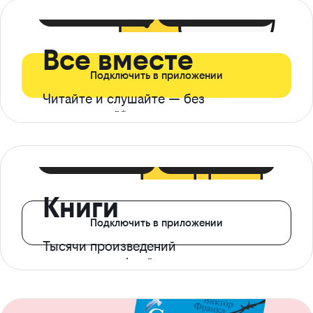
399 ₽ в мес
21 ₽ в день
Все вместе
Подключить в приложении
Читайте и слушайте — без
ограничений*
299 ₽ в мес
14 ₽ в день
Книги
Подключить в приложении
Тысячи произведений
с доступом офлайн