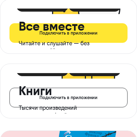
399 ₽ в мес
21 ₽ в день
Все вместе
Подключить в приложении
Читайте и слушайте — без
ограничений*
299 ₽ в мес
14 ₽ в день
Книги
Подключить в приложении
Тысячи произведений
с доступом офлайн