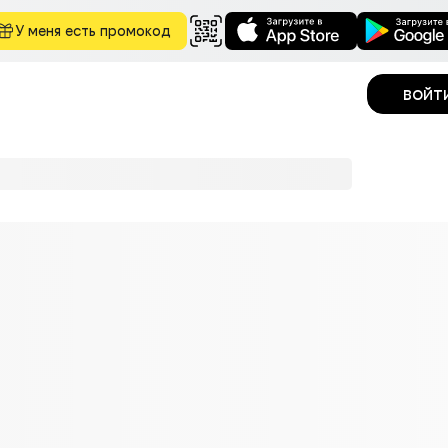
У меня есть промокод
войт