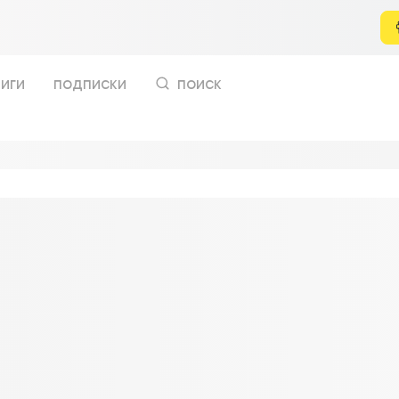
иги
подписки
поиск