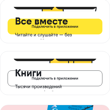
399 ₽ в мес
21 ₽ в день
Все вместе
Подключить в приложении
Читайте и слушайте — без
ограничений*
299 ₽ в мес
14 ₽ в день
Книги
Подключить в приложении
Тысячи произведений
с доступом офлайн