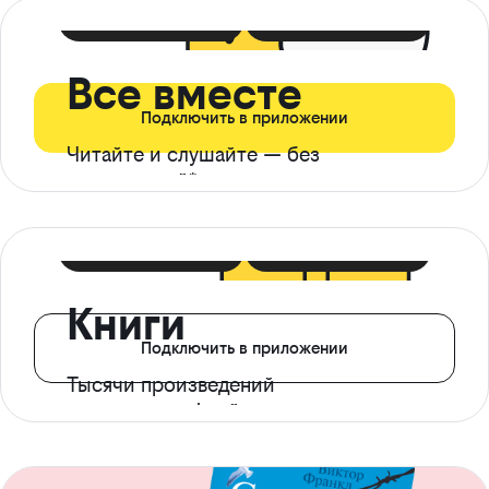
399 ₽ в мес
21 ₽ в день
Все вместе
Подключить в приложении
Читайте и слушайте — без
ограничений*
299 ₽ в мес
14 ₽ в день
Книги
Подключить в приложении
Тысячи произведений
с доступом офлайн