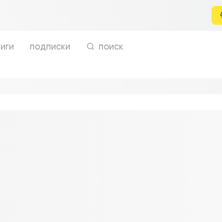
иги
подписки
поиск