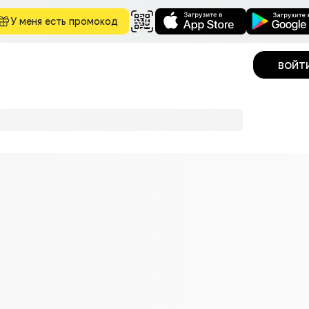
У меня есть промокод
войт