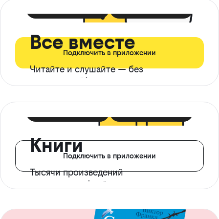
399 ₽ в мес
21 ₽ в день
Все вместе
Подключить в приложении
Читайте и слушайте — без
ограничений*
299 ₽ в мес
14 ₽ в день
Книги
Подключить в приложении
Тысячи произведений
с доступом офлайн