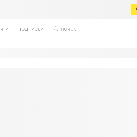
иги
подписки
поиск