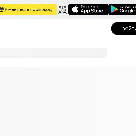
У меня есть промокод
войт